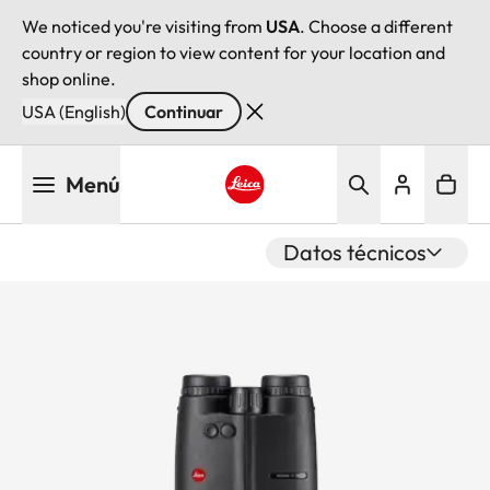
We noticed you're visiting from
USA
. Choose a different
country or region to view content for your location and
shop online.
USA (English)
Continuar
Pasar
Menú
al
contenido
Leica logo - Home
principal
Datos técnicos