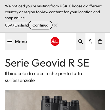
We noticed you're visiting from
USA
. Choose a different
country or region to view content for your location and
shop online.
USA (English)
Continua
Salta
Menu
al
contenuto
Leica logo - Home
principale
Serie Geovid R SE
Il binocolo da caccia che punta tutto
sull'essenziale