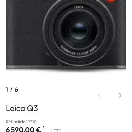
1
/
6
Leica Q3
Réf article 19210
*
6 590,00 €
* TTC