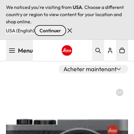
We noticed you're visiting from
USA
. Choose a different
country or region to view content for your location and
shop online.
USA (English)
Continuer
Aller
Menu
au
contenu
Leica logo - Home
principal
Acheter maintenant