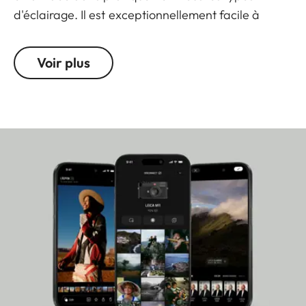
d'éclairage. Il est exceptionnellement facile à
utiliser et connecter de manière efficace à
l'application Leica FOTOS, ce qui permet à chacun
Voir plus
de créer du contenu audiovisuel d'une qualité à
couper le souffle. Capturer un point de vue unique
avec le Leica Q3, c'est s'engager dans un appareil
photo qui s'intègre facilement, naturellement et
intuitivement dans les processus créatifs
quotidiens. Un compagnon unique qui allie style et
technologie de pointe.