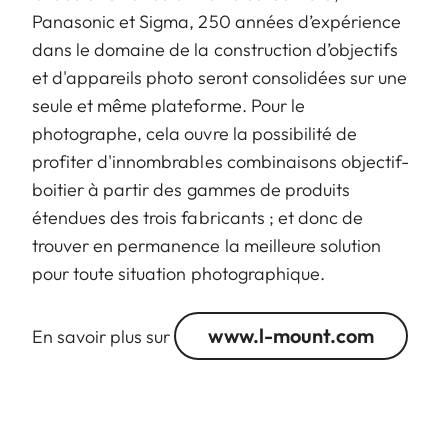
Panasonic et Sigma, 250 années d’expérience
Longueur jusqu'à
dans le domaine de la construction d’objectifs
124 mm
baïonnette
et d'appareils photo seront consolidées sur une
seule et même plateforme. Pour le
Diamètre le plus
88 mm
photographe, cela ouvre la possibilité de
large
profiter d'innombrables combinaisons objectif-
boitier à partir des gammes de produits
Poids
1.065 g
étendues des trois fabricants ; et donc de
trouver en permanence la meilleure solution
pour toute situation photographique.
www.l-mount.com
En savoir plus sur