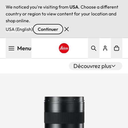
We noticed you're visiting from
USA
. Choose a different
country or region to view content for your location and
shop online.
USA (English)
Continuer
Aller
Menu
au
contenu
Leica logo - Home
principal
Découvrez plus