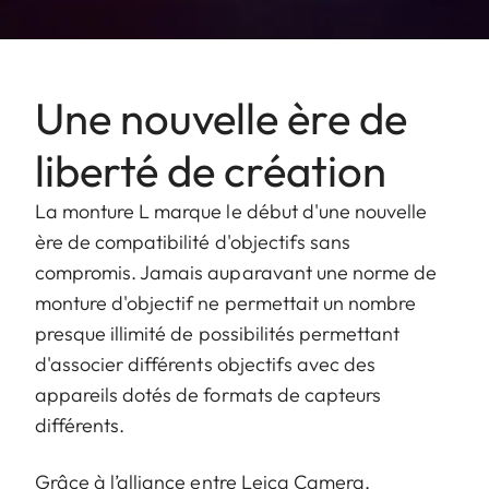
électroniquement,
utilisant la molette
dédiée, including half
Une nouvelle ère de
and third values
liberté de création
Ouverture
1.4-22
La monture L marque le début d'une nouvelle
Valeur la plus
22
ère de compatibilité d'objectifs sans
faible
compromis. Jamais auparavant une norme de
monture d'objectif ne permettait un nombre
Baïonnette/format
L-Mount, capteur plein
presque illimité de possibilités permettant
du capteur
format 35mm
d'associer différents objectifs avec des
Filtre
E82
appareils dotés de formats de capteurs
différents.
Dimensions et
poids
Grâce à l’alliance entre Leica Camera,