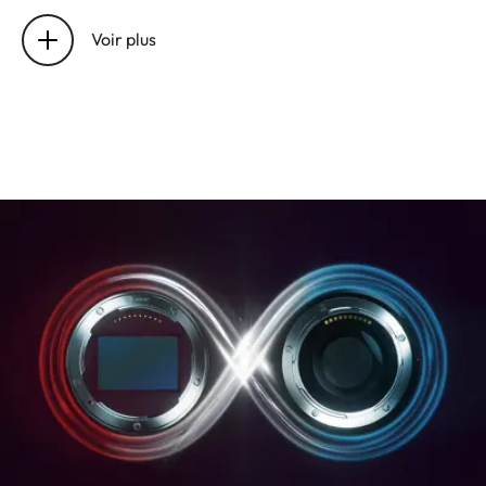
Position de la
76.8 mm
pupille d'entrée
Voir plus
Vision
0.6 m à l'infini
Réglage de la
distance
Plus petit object du
241 x 362 mm
champ de vision
Ratio de
reproduction le
1:10
plus élevé
Ouverture
Réglage
contrôlé