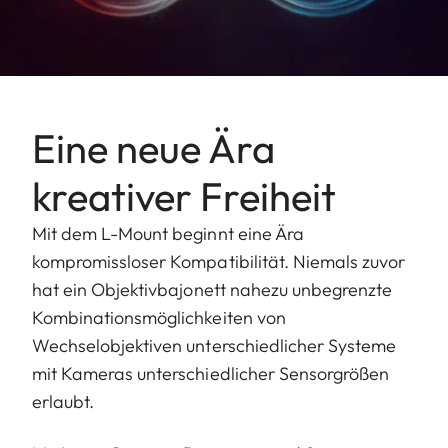
Einstellung über
Dreh-/Drückrad
der Kamera,
auch halbe oder
Drittel-Werte
Eine neue Ära
einstellbar
kreativer Freiheit
Blendeneinstellbereich
1.4-22
Mit dem L-Mount beginnt eine Ära
Kleinster Wert
22
kompromissloser Kompatibilität. Niemals zuvor
hat ein Objektivbajonett nahezu unbegrenzte
Bajonett/Sensorformat
L-Mount, KB-
Kombinationsmöglichkeiten von
Format
Wechselobjektiven unterschiedlicher Systeme
Innengewinde für Filter
E82
mit Kameras unterschiedlicher Sensorgrößen
erlaubt.
Abmessungen und
Gewicht