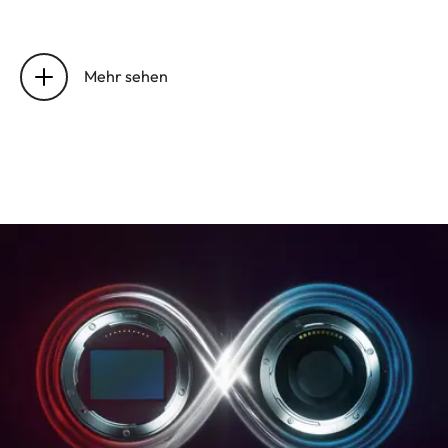
Lage der Eintrittspupille
76.8 mm
Mehr sehen
Arbeitsbereich
0.6 m bis
unendlich
Entfernungseinstellung
Kleinstes Objektfeld
241 x 362 mm
Größter Maßstab
1:10
Blende
Einstellung/Funktionsweise
Elektronisch
gesteuerte
Blende,