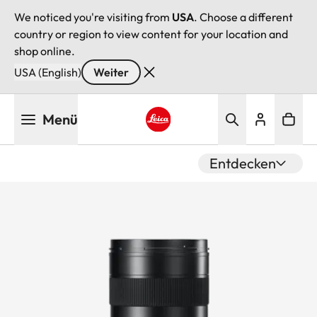
We noticed you're visiting from
USA
. Choose a different
country or region to view content for your location and
shop online.
USA (English)
Weiter
Direkt
Menü
zum
Inhalt
Leica logo - Home
Entdecken