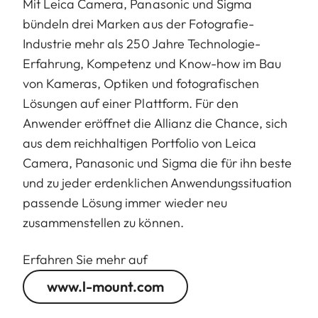
Mit Leica Camera, Panasonic und Sigma
bündeln drei Marken aus der Fotografie-
Länge bis Bajonettauflage
124 mm
Industrie mehr als 250 Jahre Technologie-
Erfahrung, Kompetenz und Know-how im Bau
Größter Durchmesser
88 mm
von Kameras, Optiken und fotografischen
Lösungen auf einer Plattform. Für den
Gewicht
1.065 g
Anwender eröffnet die Allianz die Chance, sich
aus dem reichhaltigen Portfolio von Leica
Camera, Panasonic und Sigma die für ihn beste
und zu jeder erdenklichen Anwendungssituation
passende Lösung immer wieder neu
zusammenstellen zu können.
Erfahren Sie mehr auf
www.l-mount.com