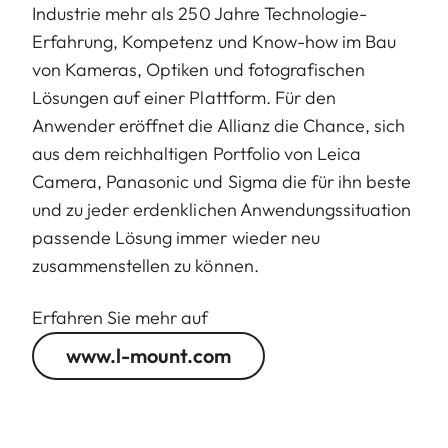
Länge bis Bajonettauflage
124 mm
Industrie mehr als 250 Jahre Technologie-
Erfahrung, Kompetenz und Know-how im Bau
Größter Durchmesser
88 mm
von Kameras, Optiken und fotografischen
Lösungen auf einer Plattform. Für den
Gewicht
1.065 g
Anwender eröffnet die Allianz die Chance, sich
aus dem reichhaltigen Portfolio von Leica
Camera, Panasonic und Sigma die für ihn beste
und zu jeder erdenklichen Anwendungssituation
passende Lösung immer wieder neu
zusammenstellen zu können.
Erfahren Sie mehr auf
www.l-mount.com