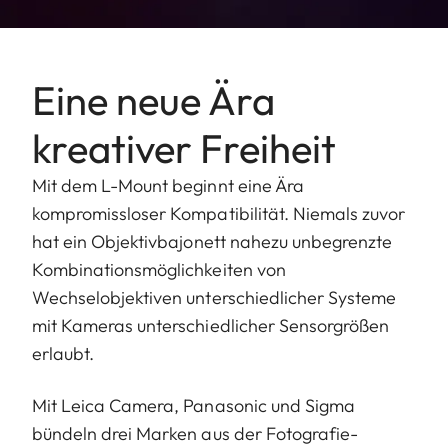
der Kamera,
auch halbe oder
Drittel-Werte
Eine neue Ära
einstellbar
kreativer Freiheit
Blendeneinstellbereich
1.4-22
Mit dem L-Mount beginnt eine Ära
Kleinster Wert
22
kompromissloser Kompatibilität. Niemals zuvor
hat ein Objektivbajonett nahezu unbegrenzte
Bajonett/Sensorformat
L-Mount, KB-
Kombinationsmöglichkeiten von
Format
Wechselobjektiven unterschiedlicher Systeme
Innengewinde für Filter
E82
mit Kameras unterschiedlicher Sensorgrößen
erlaubt.
Abmessungen und
Gewicht
Mit Leica Camera, Panasonic und Sigma
bündeln drei Marken aus der Fotografie-