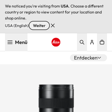
We noticed you're visiting from
USA
. Choose a different
country or region to view content for your location and
shop online.
USA (English)
Weiter
Direkt
Menü
zum
Inhalt
Leica logo - Home
Entdecken