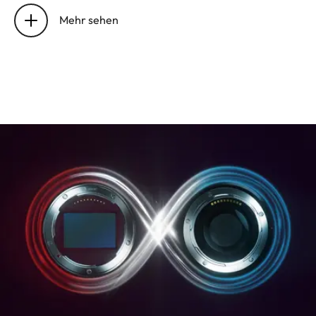
Lage der Eintrittspupille
76.8 mm
Mehr sehen
Arbeitsbereich
0.6 m bis
unendlich
Entfernungseinstellung
Kleinstes Objektfeld
241 x 362 mm
Größter Maßstab
1:10
Blende
Einstellung/Funktionsweise
Elektronisch
gesteuerte
Blende,
Einstellung über
Dreh-/Drückrad