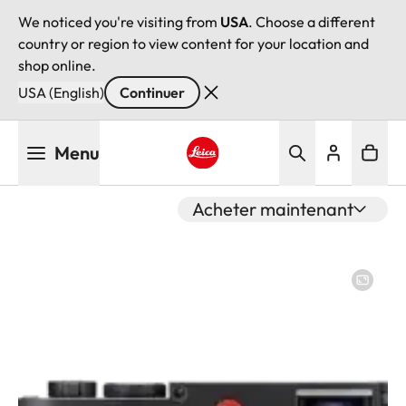
We noticed you're visiting from
USA
. Choose a different
country or region to view content for your location and
shop online.
USA (English)
Continuer
Aller
Menu
au
contenu
Leica logo - Home
principal
Acheter maintenant