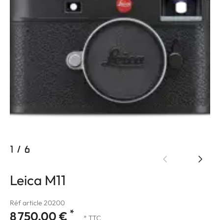
1
/
6
Leica M11
Réf article 20200
*
8 750,00 €
* TTC