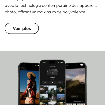
avec la technologie contemporaine des appareils
photo, offrant un maximum de polyvalence.
Développez votre liberté de création avec le Leica
Voir plus
M11. Référence en matière de photographie à visée
télémétrique, le Leica M11 a été entièrement
repensé et équipé pour aller au-delà du possible :
un capteur BSI CMOS plein format conçu
exclusivement pour le M11 et doté de la technologie
de triple résolution de 60, 36 ou 18 millions de
pixels. Exprimez votre vision artistique avec
précision tout en restant vraiment polyvalent avec
un niveau incomparable de rendu des détails et
une large plage ISO. Chargez la puissante et
nouvelle batterie et connectez votre appareil
photo à l'aide du nouveau port USB-C. Vous