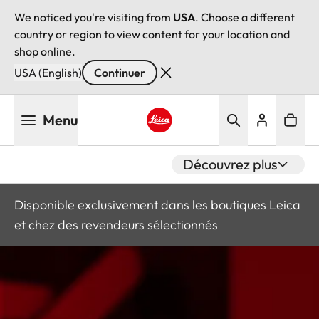
We noticed you're visiting from
USA
. Choose a different
country or region to view content for your location and
shop online.
USA (English)
Continuer
Aller
Menu
au
contenu
Leica logo - Home
principal
Découvrez plus
Disponible exclusivement dans les boutiques Leica
et chez des revendeurs sélectionnés