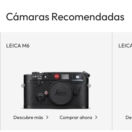
Cámaras Recomendadas
LEICA M6
LEICA
Descubre más
Comprar ahora
De