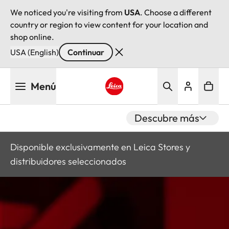
We noticed you're visiting from
USA
. Choose a different
country or region to view content for your location and
shop online.
USA (English)
Continuar
Pasar
Menú
al
contenido
Leica logo - Home
principal
Descubre más
Disponible exclusivamente en Leica Stores y
distribuidores seleccionados