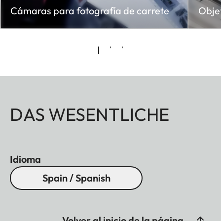
Cámaras para fotografía de carrete
Obje
DAS WESENTLICHE
Idioma
Spain / Spanish
Volver al inicio de la página