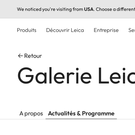
We noticed you're visiting from
USA
. Choose a differen
Aller
au
Produits
Découvrir Leica
Entreprise
Se
contenu
principal
Retour
Galerie Lei
A propos
Actualités & Programme