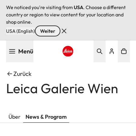
We noticed you're visiting from
USA
. Choose a different
country or region to view content for your location and
shop online.
USA (English)
Weiter
Direkt
Menü
zum
Inhalt
Leica logo - Home
Zurück
Leica Galerie Wien
Über
News & Program