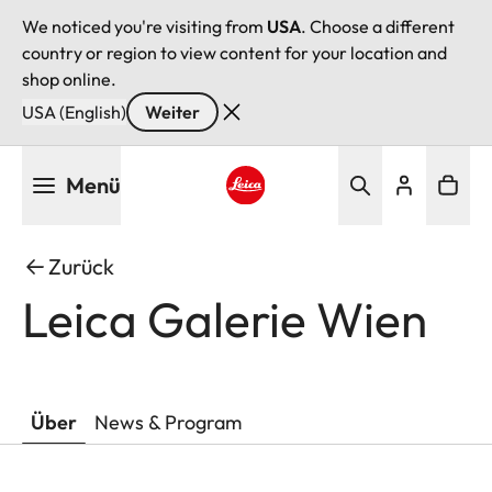
We noticed you're visiting from
USA
. Choose a different
country or region to view content for your location and
shop online.
USA (English)
Weiter
Direkt
Menü
zum
Inhalt
Leica logo - Home
Zurück
Leica Galerie Wien
Über
News & Program