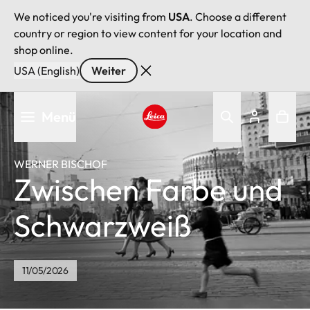
We noticed you're visiting from
USA
. Choose a different
country or region to view content for your location and
shop online.
USA (English)
Weiter
Direkt
Menü
zum
Inhalt
Leica logo - Home
WERNER BISCHOF
Zwischen Farbe und
Schwarzweiß
11/05/2026