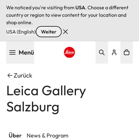
We noticed you're visiting from
USA
. Choose a different
country or region to view content for your location and
shop online.
USA (English)
Weiter
Direkt
Menü
zum
Inhalt
Leica logo - Home
Zurück
Leica Gallery
Salzburg
Über
News & Program