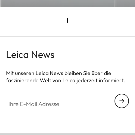
Kleinster Wert
22
Bajonett
Leica S-Bajonett
Filterfassung /
Außenbajonett für
Gegenlichtblende
Gegenlichtblende
(im Lieferumfang),
Leica News
UV-Filter fest
eingebaut,
Mit unseren Leica News bleiben Sie über die
Innengewinde für
faszinierende Welt von Leica jederzeit informiert.
E82-Filter,
Filterfassung rotiert
Ihre E-Mail Adresse
nicht
Abmessungen und
Gewicht