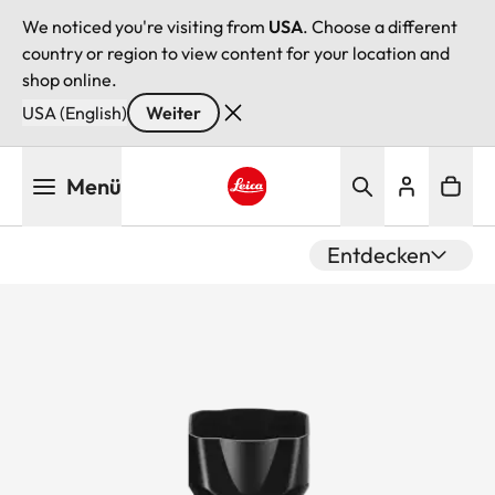
We noticed you're visiting from
USA
. Choose a different
country or region to view content for your location and
shop online.
USA (English)
Weiter
Direkt
Menü
zum
Inhalt
Leica logo - Home
Entdecken