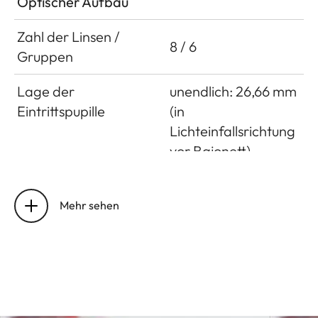
Optischer Aufbau
Zahl der Linsen /
8 / 6
Gruppen
Lage der
unendlich: 26,66 mm
Eintrittspupille
(in
Lichteinfallsrichtung
vor Bajonett)
nah: 43,62 mm (in
Lichteinfallsrichtung
Mehr sehen
vor Bajonett)
Arbeitsbereich
0,5 m bis ∞
Entfernungseinstellung