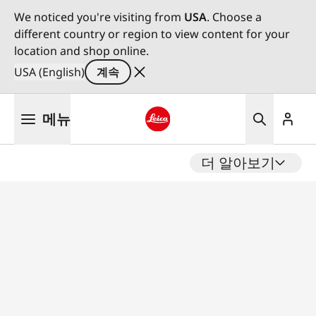
We noticed you're visiting from
USA
. Choose a
different country or region to view content for your
location and shop online.
USA (English)
계속
주
메뉴
요
콘
Leica logo - Home
텐
더 알아보기
츠
로
건
너
뛰
기