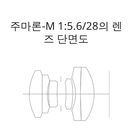
주마론-M 1:5.6/28의 렌
즈 단면도