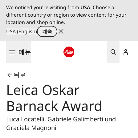
We noticed you're visiting from
USA
. Choose a
different country or region to view content for your
location and shop online.
USA (English)
계속
주
메뉴
요
콘
Leica logo - Home
텐
뒤로
츠
로
Leica Oskar
건
너
Barnack Award
뛰
기
Luca Locatelli, Gabriele Galimberti und
Graciela Magnoni