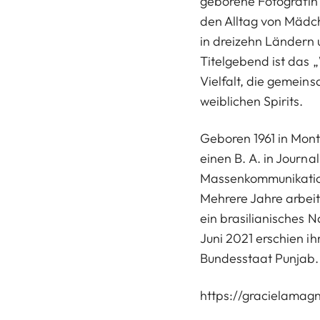
geborene Fotografin (*
den Alltag von Mädch
in dreizehn Ländern
Titelgebend ist das „
Vielfalt, die gemein
weiblichen Spirits.
Geboren 1961 in Mont
einen B. A. in Journal
Massenkommunikation
Mehrere Jahre arbeite
ein brasilianisches N
Juni 2021 erschien i
Bundesstaat Punjab.
https://gracielamag