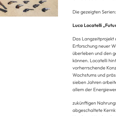
Die gezeigten Serien
Luca Locatelli „Fut
Das Langzeitprojekt d
Erforschung neuer We
überleben und den 
können. Locatelli hin
vorherrschende Konz
Wachstums und präsent
sieben Jahren arbeit
allem der Energiewe
zukünftigen Nahrungs
abgeschaltete Kernk