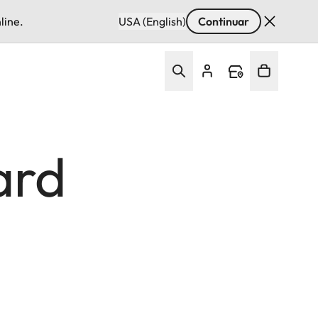
line.
USA (English)
Continuar
ard