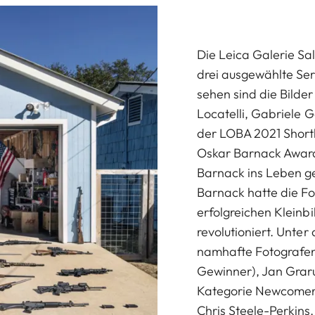
Die Leica Galerie Sal
drei ausgewählte Se
sehen sind die Bild
Locatelli, Gabriele 
der LOBA 2021 Shortl
Oskar Barnack Awar
Barnack ins Leben ge
Barnack hatte die Fo
erfolgreichen Kleinb
revolutioniert. Unter
namhafte Fotografen
Gewinner), Jan Graru
Kategorie Newcomer)
Chris Steele-Perkins.