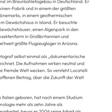
d im Braunkohletagebau in Deutschland. Er
binen-Fabrik und in einem der größten
Dänemarks, in einem geothermischen
em Gewächshaus in Island. Er besuchte
 Gewächshäuser, einen Algenpark in den
nsektenfarm in Großbritannien und
ltweit größte Flugzeuglager in Arizona.
Fotograf selbst einmal als „dokumentarische
eichnet. Die Aufnahmen wirken neutral und
ne fremde Welt wecken. So versteht Locatelli
 offenen Beitrag, über die Zukunft der Welt
in Italien geboren, hat nach einem Studium
nologie mehr als zehn Jahre als
earbeitet, bevor er 2006 seine Arbeit als