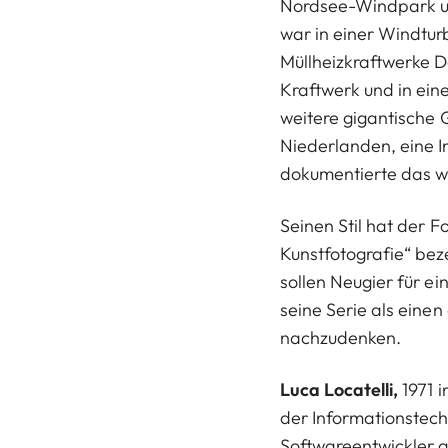
Nordsee-Windpark un
war in einer Windtur
Müllheizkraftwerke 
Kraftwerk und in ein
weitere gigantische
Niederlanden, eine I
dokumentierte das we
Seinen Stil hat der 
Kunstfotografie“ bez
sollen Neugier für ei
seine Serie als einen
nachzudenken.
Luca Locatelli,
1971 
der Informationstech
Softwareentwickler g