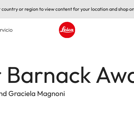
t country or region to view content for your location and shop on
rvicio
Leica logo - Home
r Barnack Aw
und Graciela Magnoni