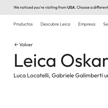
We noticed you're visiting from
USA
. Choose a differen
Pasar
al
Productos
Descubre Leica
Empresa
Se
contenido
principal
Volver
Leica Oska
Luca Locatelli, Gabriele Galimberti 