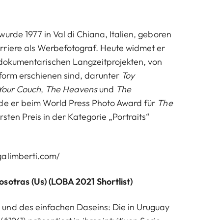
urde 1977 in Val di Chiana, Italien, geboren
rriere als Werbefotograf. Heute widmet er
 dokumentarischen Langzeitprojekten, von
form erschienen sind, darunter
Toy
Your Couch
,
The Heavens
und
The
rde er beim World Press Photo Award für
The
sten Preis in der Kategorie „Portraits“
galimberti.com/
sotras (Us) (LOBA 2021 Shortlist)
und des einfachen Daseins: Die in Uruguay