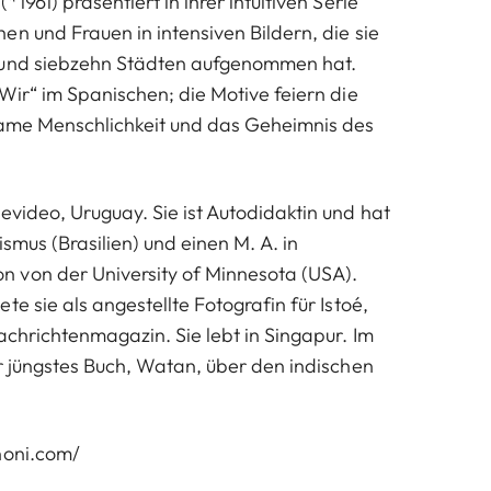
1961) präsentiert in ihrer intuitiven Serie
en und Frauen in intensiven Bildern, die sie
 und siebzehn Städten aufgenommen hat.
Wir“ im Spanischen; die Motive feiern die
same Menschlichkeit und das Geheimnis des
evideo, Uruguay. Sie ist Autodidaktin und hat
ismus (Brasilien) und einen M. A. in
 von der University of Minnesota (USA).
te sie als angestellte Fotografin für Istoé,
achrichtenmagazin. Sie lebt in Singapur. Im
hr jüngstes Buch, Watan, über den indischen
noni.com/