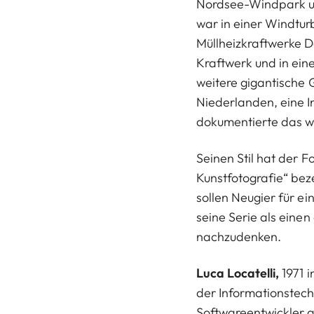
Nordsee-Windpark un
war in einer Windtur
Müllheizkraftwerke 
Kraftwerk und in ein
weitere gigantische
Niederlanden, eine I
dokumentierte das we
Seinen Stil hat der 
Kunstfotografie“ bez
sollen Neugier für ei
seine Serie als einen
nachzudenken.
Luca Locatelli,
1971 
der Informationstech
Softwareentwickler g