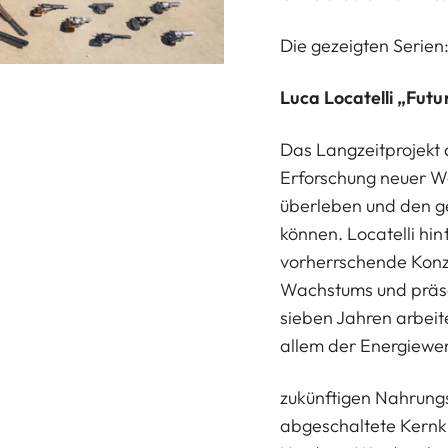
Die gezeigten Serien
Luca Locatelli „Fut
Das Langzeitprojekt d
Erforschung neuer We
überleben und den 
können. Locatelli hin
vorherrschende Konz
Wachstums und präsent
sieben Jahren arbeit
allem der Energiewe
zukünftigen Nahrungs
abgeschaltete Kernk