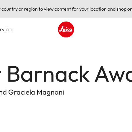
t country or region to view content for your location and shop on
rvicio
Leica logo - Home
r Barnack Aw
und Graciela Magnoni