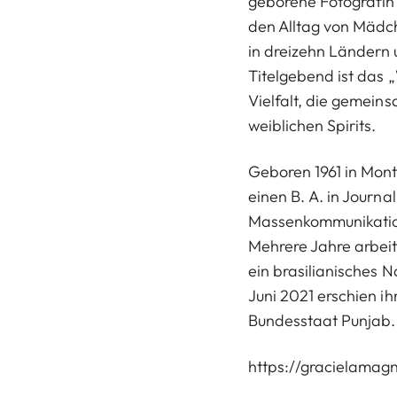
geborene Fotografin (*
den Alltag von Mädch
in dreizehn Ländern
Titelgebend ist das „
Vielfalt, die gemein
weiblichen Spirits.
Geboren 1961 in Mont
einen B. A. in Journal
Massenkommunikation
Mehrere Jahre arbeite
ein brasilianisches N
Juni 2021 erschien i
Bundesstaat Punjab.
https://gracielamag