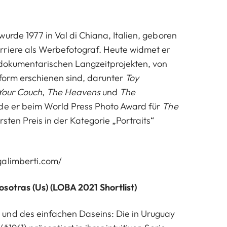
urde 1977 in Val di Chiana, Italien, geboren
rriere als Werbefotograf. Heute widmet er
 dokumentarischen Langzeitprojekten, von
form erschienen sind, darunter
Toy
Your Couch
,
The Heavens
und
The
rde er beim World Press Photo Award für
The
sten Preis in der Kategorie „Portraits“
galimberti.com/
sotras (Us) (LOBA 2021 Shortlist)
und des einfachen Daseins: Die in Uruguay