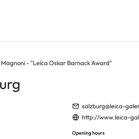
la Magnoni - "Leica Oskar Barnack Award"
burg
salzburg@leica-gale
http://www.leica-gal
Opening hours