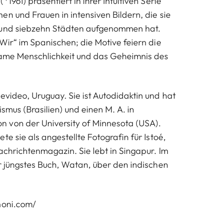
1961) präsentiert in ihrer intuitiven Serie
en und Frauen in intensiven Bildern, die sie
 und siebzehn Städten aufgenommen hat.
Wir“ im Spanischen; die Motive feiern die
same Menschlichkeit und das Geheimnis des
evideo, Uruguay. Sie ist Autodidaktin und hat
ismus (Brasilien) und einen M. A. in
 von der University of Minnesota (USA).
te sie als angestellte Fotografin für Istoé,
achrichtenmagazin. Sie lebt in Singapur. Im
hr jüngstes Buch, Watan, über den indischen
noni.com/