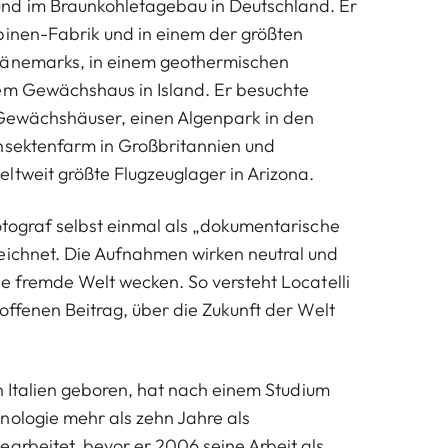
d im Braunkohletagebau in Deutschland. Er
binen-Fabrik und in einem der größten
Dänemarks, in einem geothermischen
em Gewächshaus in Island. Er besuchte
 Gewächshäuser, einen Algenpark in den
nsektenfarm in Großbritannien und
ltweit größte Flugzeuglager in Arizona.
Fotograf selbst einmal als „dokumentarische
eichnet. Die Aufnahmen wirken neutral und
ne fremde Welt wecken. So versteht Locatelli
 offenen Beitrag, über die Zukunft der Welt
in Italien geboren, hat nach einem Studium
nologie mehr als zehn Jahre als
earbeitet, bevor er 2006 seine Arbeit als