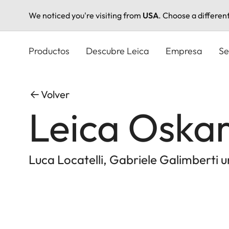
We noticed you're visiting from
USA
. Choose a differen
Pasar
al
Productos
Descubre Leica
Empresa
Se
contenido
principal
Volver
Leica Oska
Luca Locatelli, Gabriele Galimberti 