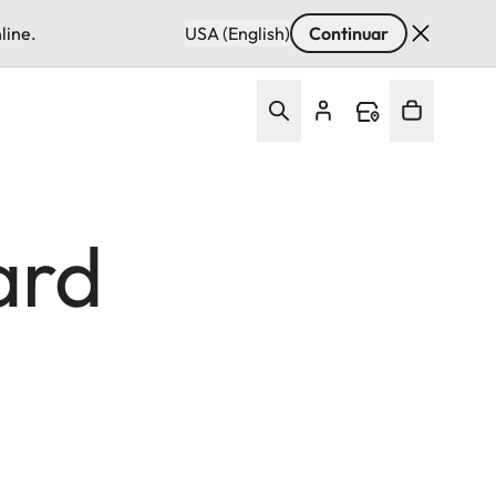
line.
USA (English)
Continuar
ard