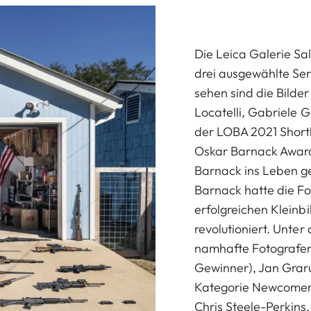
Die Leica Galerie Sal
drei ausgewählte Se
sehen sind die Bild
Locatelli, Gabriele 
der LOBA 2021 Shortl
Oskar Barnack Awar
Barnack ins Leben ge
Barnack hatte die Fo
erfolgreichen Kleinb
revolutioniert. Unter
namhafte Fotografen
Gewinner), Jan Graru
Kategorie Newcomer)
Chris Steele-Perkins.