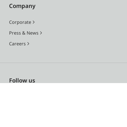
Company
Corporate
Press & News
Careers
Follow us
Leica on Social Media