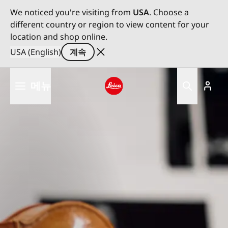
We noticed you're visiting from
USA
. Choose a
different country or region to view content for your
location and shop online.
USA (English)
계속
주
메뉴
요
콘
Leica logo - Home
텐
츠
로
건
너
뛰
기