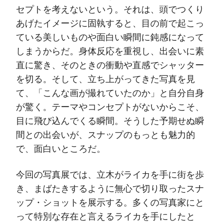
セプトを考えないという。それは、頭でつくり
あげたイメージに固執すると、目の前で起こっ
ている美しいものや面白い瞬間に鈍感になって
しまうからだ。身体反応を重視し、出会いに素
直に驚き、そのときの衝動や直感でシャッター
を切る。そして、立ち上がってきた写真を見
て、「こんな画が撮れていたのか」と自分自身
が驚く。テーマやコンセプトがないからこそ、
目に飛び込んでくる瞬間。そうした予期せぬ瞬
間との出会いが、スナップのもっとも魅力的
で、面白いところだ。
今回の写真展では、立木がライカを手に街を歩
き、まばたきするように無心で切り取ったスナ
ップ・ショットを展示する。多くの写真家にと
って特別な存在と言えるライカを手にしたと