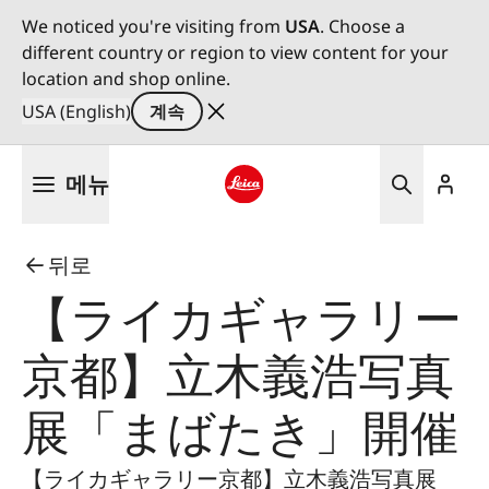
We noticed you're visiting from
USA
. Choose a
different country or region to view content for your
location and shop online.
USA (English)
계속
주
메뉴
요
콘
Leica logo - Home
텐
뒤로
츠
로
【ライカギャラリー
건
너
京都】立木義浩写真
뛰
기
展「まばたき」開催
【ライカギャラリー京都】立木義浩写真展