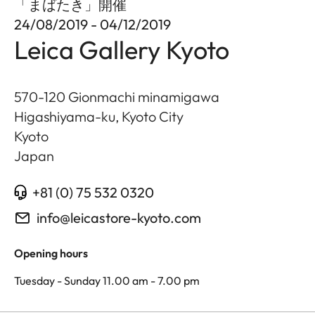
「まばたき」開催
24/08/2019 - 04/12/2019
Leica Gallery Kyoto
570-120 Gionmachi minamigawa
Higashiyama-ku, Kyoto City
Kyoto
Japan
+81 (0) 75 532 0320
info@leicastore-kyoto.com
Opening hours
Tuesday - Sunday 11.00 am - 7.00 pm