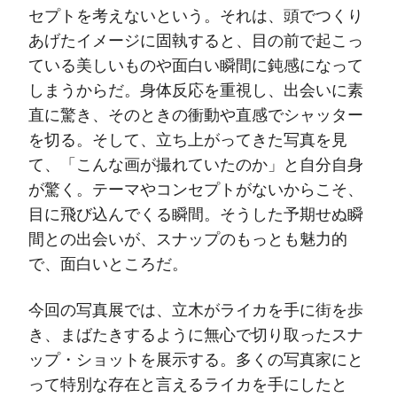
セプトを考えないという。それは、頭でつくり
あげたイメージに固執すると、目の前で起こっ
ている美しいものや面白い瞬間に鈍感になって
しまうからだ。身体反応を重視し、出会いに素
直に驚き、そのときの衝動や直感でシャッター
を切る。そして、立ち上がってきた写真を見
て、「こんな画が撮れていたのか」と自分自身
が驚く。テーマやコンセプトがないからこそ、
目に飛び込んでくる瞬間。そうした予期せぬ瞬
間との出会いが、スナップのもっとも魅力的
で、面白いところだ。
今回の写真展では、立木がライカを手に街を歩
き、まばたきするように無心で切り取ったスナ
ップ・ショットを展示する。多くの写真家にと
って特別な存在と言えるライカを手にしたと