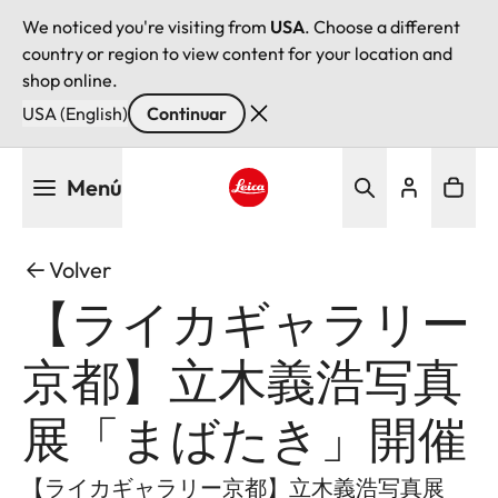
We noticed you're visiting from
USA
. Choose a different
country or region to view content for your location and
shop online.
USA (English)
Continuar
Pasar
Menú
al
contenido
Leica logo - Home
principal
Volver
【ライカギャラリー
京都】立木義浩写真
展「まばたき」開催
【ライカギャラリー京都】立木義浩写真展