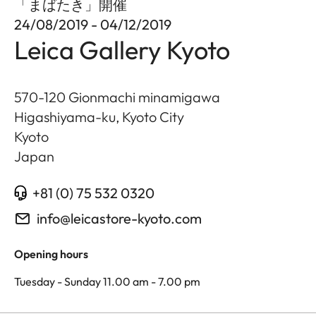
「まばたき」開催
24/08/2019 - 04/12/2019
Leica Gallery Kyoto
570-120 Gionmachi minamigawa
Higashiyama-ku, Kyoto City
Kyoto
Japan
+81 (0) 75 532 0320
info@leicastore-kyoto.com
Opening hours
Tuesday - Sunday 11.00 am - 7.00 pm