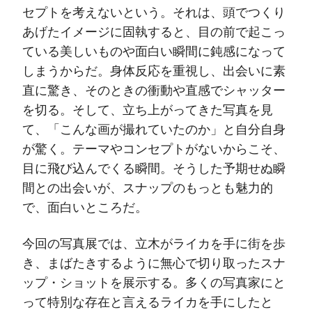
セプトを考えないという。それは、頭でつくり
あげたイメージに固執すると、目の前で起こっ
ている美しいものや面白い瞬間に鈍感になって
しまうからだ。身体反応を重視し、出会いに素
直に驚き、そのときの衝動や直感でシャッター
を切る。そして、立ち上がってきた写真を見
て、「こんな画が撮れていたのか」と自分自身
が驚く。テーマやコンセプトがないからこそ、
目に飛び込んでくる瞬間。そうした予期せぬ瞬
間との出会いが、スナップのもっとも魅力的
で、面白いところだ。
今回の写真展では、立木がライカを手に街を歩
き、まばたきするように無心で切り取ったスナ
ップ・ショットを展示する。多くの写真家にと
って特別な存在と言えるライカを手にしたと