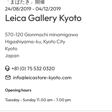
「まばたき」開催
24/08/2019 - 04/12/2019
Leica Gallery Kyoto
570-120 Gionmachi minamigawa
Higashiyama-ku, Kyoto City
Kyoto
Japan
+81 (0) 75 532 0320
info@leicastore-kyoto.com
Opening hours
Tuesday - Sunday 11.00 am - 7.00 pm