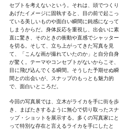
セプトを考えないという。それは、頭でつくり
あげたイメージに固執すると、目の前で起こっ
ている美しいものや面白い瞬間に鈍感になって
しまうからだ。身体反応を重視し、出会いに素
直に驚き、そのときの衝動や直感でシャッター
を切る。そして、立ち上がってきた写真を見
て、「こんな画が撮れていたのか」と自分自身
が驚く。テーマやコンセプトがないからこそ、
目に飛び込んでくる瞬間。そうした予期せぬ瞬
間との出会いが、スナップのもっとも魅力的
で、面白いところだ。
今回の写真展では、立木がライカを手に街を歩
き、まばたきするように無心で切り取ったスナ
ップ・ショットを展示する。多くの写真家にと
って特別な存在と言えるライカを手にしたと