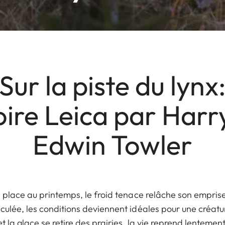
Sur la piste du lynx
oire Leica par Harr
Edwin Towler
 place au printemps, le froid tenace relâche son emprise
ulée, les conditions deviennent idéales pour une créatur
et la glace se retire des prairies, la vie reprend lenteme