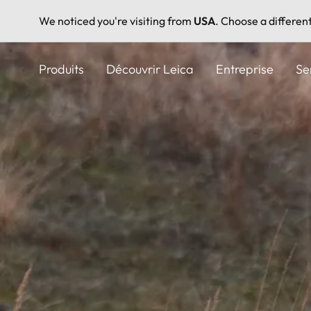
We noticed you're visiting from
USA
. Choose a differen
Aller
au
Produits
Découvrir Leica
Entreprise
Se
contenu
principal