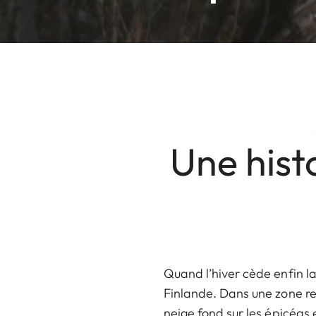
Une hist
Quand l’hiver cède enfin la
Finlande. Dans une zone rec
neige fond sur les épicéas 