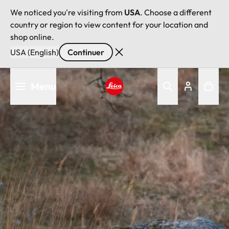
We noticed you're visiting from
USA
. Choose a different
country or region to view content for your location and
shop online.
USA (English)
Continuer
Aller
Menu
au
contenu
Leica logo - Home
principal