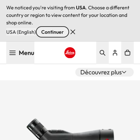
We noticed you're visiting from
USA
. Choose a different
country or region to view content for your location and
shop online.
USA (English)
Continuer
Aller
Menu
au
contenu
Leica logo - Home
principal
Découvrez plus