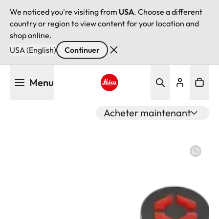
We noticed you're visiting from
USA
. Choose a different
country or region to view content for your location and
shop online.
USA (English)
Continuer
Aller
Menu
au
contenu
Leica logo - Home
principal
Acheter maintenant