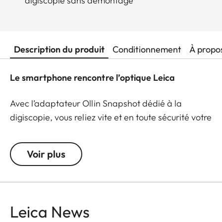
digiscopie sans démontage
Description du produit
Conditionnement
À propo
Le smartphone rencontre l’optique Leica
Avec l’adaptateur Ollin Snapshot dédié à la
digiscopie, vous reliez vite et en toute sécurité votre
smartphone avec la longue-vue Leica Televid, afin
de transformer votre smartphone en appareil
Voir plus
photo performant capable de réaliser des prises
de vues digiscopiques impressionnantes. Que ce
soit pour l’observation naturaliste, l’ornithologie ou
la photo de paysages – l’adaptateur assure des
Leica News
prises de vues photo et vidéo parfaitement nettes