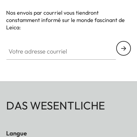
directement avec la longue-vue. Une fonction
magnétique intelligente, permet de repositionner
Nos envois par courriel vous tiendront
constamment informé sur le monde fascinant de
le smartphone avec une précision parfaite. Facile
Leica:
à manipuler, garantissant une connexion fiable et
parfaite en application nomade – l’adaptateur
Votre adresse courriel
Ollin Snapshot saisit le monde au plus près sur
votre écran.
DAS WESENTLICHE
Langue