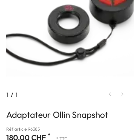
1
/
1
Adaptateur Ollin Snapshot
Réf article 96385
*
180.00 CHF
* TTC