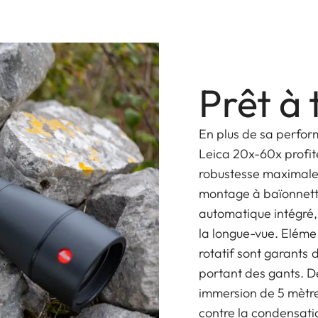
Prêt à 
En plus de sa perfor
Leica 20x-60x profite
robustesse maximale 
montage à baïonnette
automatique intégré, 
la longue-vue. Elém
rotatif sont garants 
portant des gants. De
immersion de 5 mètres
contre la condensati