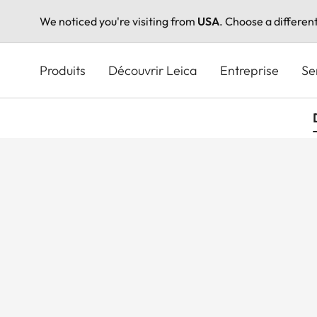
We noticed you're visiting from
USA
. Choose a differen
Aller
au
Produits
Découvrir Leica
Entreprise
Se
contenu
principal