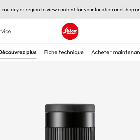
t country or region to view content for your location and shop on
rvice
Leica logo - Home
Découvrez plus
Fiche technique
Acheter maintenan