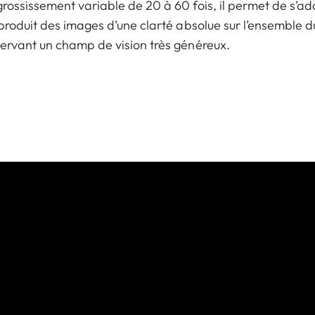
rossissement variable de 20 à 60 fois, il permet de s’adap
 produit des images d’une clarté absolue sur l’ensemble 
servant un champ de vision très généreux.