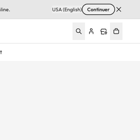
line.
USA (English)
Continuer
t