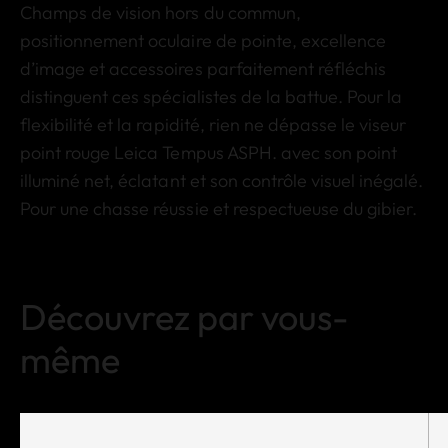
Champs de vision hors du commun,
positionnement oculaire de pointe, excellence
d’image et accessoires parfaitement réfléchis
distinguent ces spécialistes de la battue. Pour la
flexibilité et la rapidité, rien ne dépasse le viseur
point rouge Leica Tempus ASPH. avec son point
illuminé net, éclatant et son contrôle visuel inégalé.
Pour une chasse réussie et respectueuse du gibier.
Découvrez par vous-
même