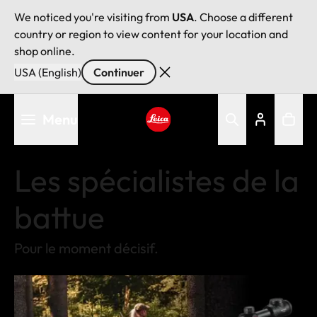
We noticed you're visiting from
USA
. Choose a different
country or region to view content for your location and
shop online.
USA (English)
Continuer
Aller
Menu
au
contenu
Leica logo - Home
principal
Les spécialistes de la
battue
Pour le moment décisif.