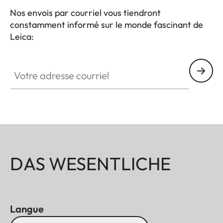
collaboration avec Niggeloh, manufacturier
Nos envois par courriel vous tiendront
d'accessoires de chasse premium dont la
constamment informé sur le monde fascinant de
réputation de qualité exceptionnelle
Leica:
estremarquable
Votre adresse courriel
Adapté à tous les modèles rangemaster et
pinmaster.
DAS WESENTLICHE
Langue