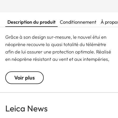
Description du produit
Conditionnement
À propo
Grâce à son design sur-mesure, le nouvel étui en
néoprène recouvre la quasi totalité du télémètre
afin de lui assurer une protection optimale. Réalisé
en néoprène résistant au vent et aux intempéries,
l'extérieur de l'étui est particulièrement souple et
facile à enfiler. Une petite sangle ingénieusement
Voir plus
intégrée à l'étui, rend son maniement extrêmement
aisé même en portant des gants. L'étui est
disponible en deux coloris - Juicy Orange et Pitch
Black.Â Tous les produits en néoprène logotés
Leica News
Leica Sport Optics sont fabriqués en Allemagne en