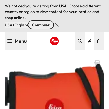
We noticed you're visiting from
USA
. Choose a different
country or region to view content for your location and
shop online.
USA (English)
Continuer
Aller
Menu
au
contenu
Leica logo - Home
principal