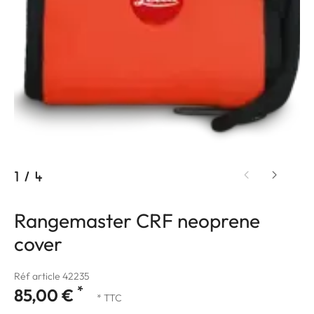
1
/
4
Rangemaster CRF neoprene
cover
Réf article 42235
*
85,00 €
* TTC