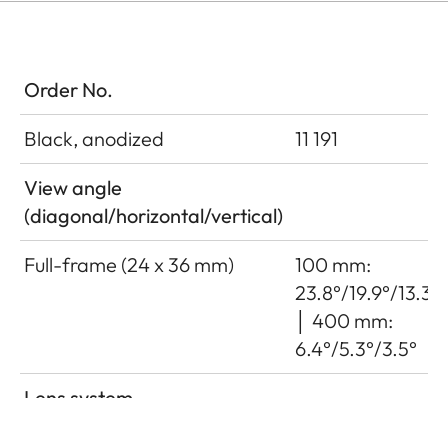
Order No.
Black, anodized
11 191
View angle
(diagonal/horizontal/vertical)
Full-frame (24 x 36 mm)
100 mm:
23.8°/19.9°/13.3°
│ 400 mm:
6.4°/5.3°/3.5°
Lens system
Number of lenses/assemblies
22/16