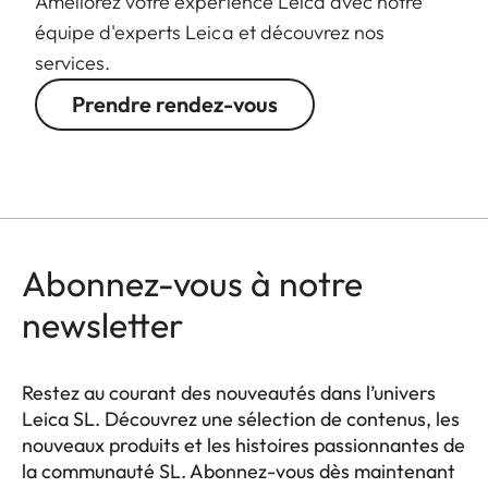
Améliorez votre expérience Leica avec notre
(without/with
équipe d'experts Leica et découvrez nos
lens hood)
services.
Diameter
Approx. 88
Prendre rendez-vous
mm/97 mm
(without/with
lens hood)
Weight
Approx. 1530
g/1620 g
Abonnez-vous à notre
(without/with
newsletter
lens hood)
Restez au courant des nouveautés dans l’univers
Leica SL. Découvrez une sélection de contenus, les
nouveaux produits et les histoires passionnantes de
la communauté SL. Abonnez-vous dès maintenant