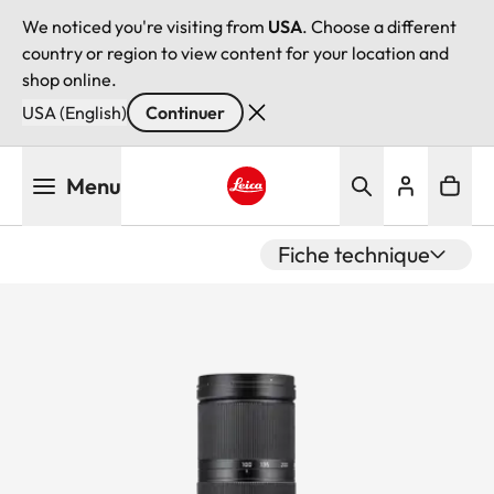
We noticed you're visiting from
USA
. Choose a different
country or region to view content for your location and
shop online.
USA (English)
Continuer
Aller
Menu
au
contenu
Leica logo - Home
principal
Fiche technique