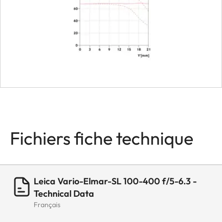
also be set
Smallest aperture
22
Bayonet
Leica L bayonet
fitting with
contact strip
Firmware
Lens firmware
can be updated
Fichiers fiche technique
via the camera
Coating
Hydrophobe
Aqua-Dura®
Leica Vario-Elmar-SL 100-400 f/5-6.3 -
coating on
Technical Data
Français
external lenses