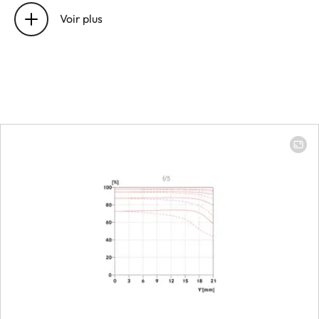
Voir plus
Position of the entrance pupil
100 mm: 106
before the bayonet
mm │ 400 mm:
479.9 mm
Focus range
100 mm: 1.10 m
to ∞ │ 400 mm:
1.59 m to ∞
Focusing
Setting
Choose
automatic
(Autofocus) or
manual mode
on the camera