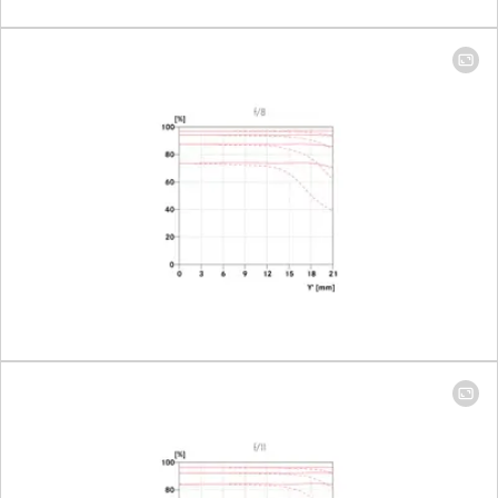
Smallest object field
Full-frame: 100
mm: 224 mm x
335 mm │ 400
mm: 98 mm x
148 mm
Largest scale
100 mm: 1:9.3 │
400 mm: 1:4.1
Aperture
Setting/Function
Electronically
controlled
aperture,
setting on the
camera, half or
third values can