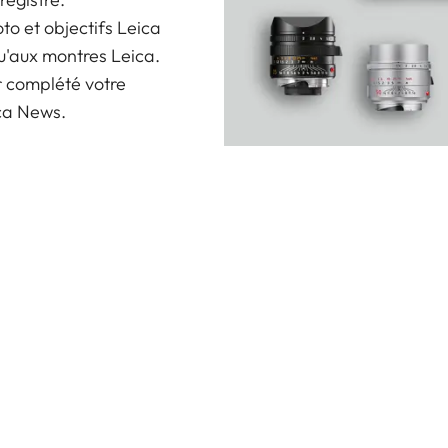
oto et objectifs Leica
u'aux montres Leica.
r complété votre
ica News.