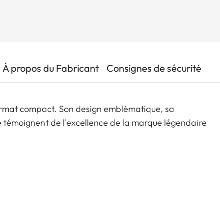
À propos du Fabricant
Consignes de sécurité
format compact. Son design emblématique, sa
le témoignent de l'excellence de la marque légendaire
x 10.9-34 f/1.7-2.8 ASPH. et un capteur CMOS de
ie. Le Leica D-Lux 8 prend en charge le format DNG,
ente les possibilités créatives des photographes