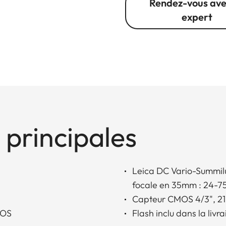
Rendez-vous ave
expert
 principales
Leica DC Vario-Summilu
focale en 35mm : 24-
Capteur CMOS 4/3", 21 
TOS
Flash inclu dans la livr