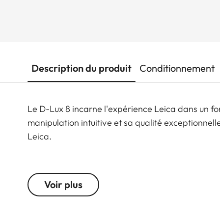
Description du produit
Conditionnement
Le D-Lux 8 incarne l'expérience Leica dans un 
manipulation intuitive et sa qualité exceptionnel
Leica.
Avec son objectif rapide Leica DC Vario-Summilu
21 MP, une excellente qualité d'image est garant
Voir plus
et un flash puissant inclus dans la livraison augm
modernes.