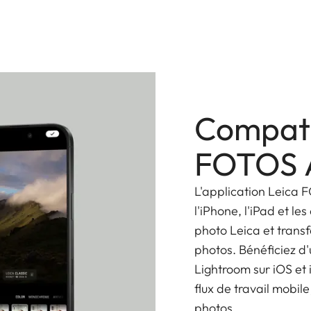
ne poignée, des sangles de transport, des sangles
ible en plusieurs couleurs.
Compati
FOTOS 
L'application Leica F
l'iPhone, l'iPad et l
photo Leica et transf
photos. Bénéficiez d
Lightroom sur iOS et
flux de travail mobile
photos.