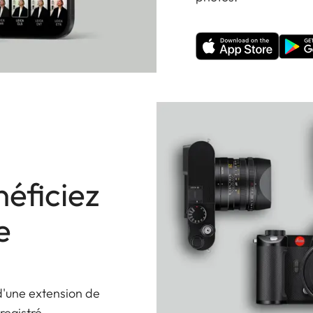
éficiez
e
d'une extension de
registré.