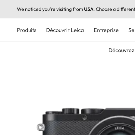
We noticed you're visiting from
USA
. Choose a differen
Aller
au
Produits
Découvrir Leica
Entreprise
Se
contenu
principal
Découvrez 