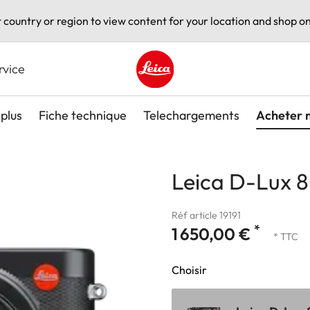
t country or region to view content for your location and shop on
rvice
Leica logo - Home
plus
Fiche technique
Telechargements
Acheter 
Leica D-Lux 8
Réf article 19191
*
1 650,00 €
* TTC
Choisir