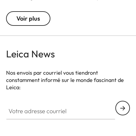
cm. La courroie est fournie avec des rabats de
protection pour l'appareil photo. La bandoulière
Voir plus
est composée d'un cuir de couleur cognac et d'une
bande tissée de couleur pétrole. Le point de
finission décoratif est assorti à la couleur du tissu.
Leica News
Nos envois par courriel vous tiendront
constamment informé sur le monde fascinant de
Leica:
Votre adresse courriel