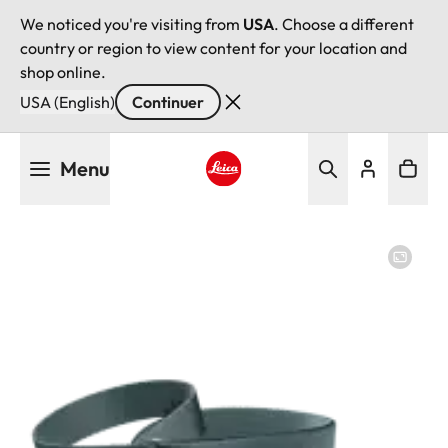
We noticed you're visiting from
USA
. Choose a different
country or region to view content for your location and
shop online.
USA (English)
Continuer
Aller
Menu
au
contenu
Leica logo - Home
principal