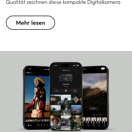
Qualität zeichnen diese kompakte Digitalkamera
aus.
Mehr lesen
Mit dem lichtstarken Leica DC Vario-Summilux
1:1.7–2.8/10.9–34 ASPH. Objektiv und einem
CMOS-Sensor mit 21 MP ist eine erstklassige
Bildqualität garantiert. Die Leica D-Lux 8
unterstützt das DNG-Format und ein
leistungsfähiger, im Lieferumfang enthaltener Blitz
erweitert die kreativen Möglichkeiten.
Zum neuen Zubehörsortiment der D-Lux 8 gehören
ein Handgriff und ein Kamera Etui sowie
Trageriemen, Handschlaufen und
Lederprotektoren in verschiedenen Farben.
Weiteres kompatibles Zubehör: Auto-