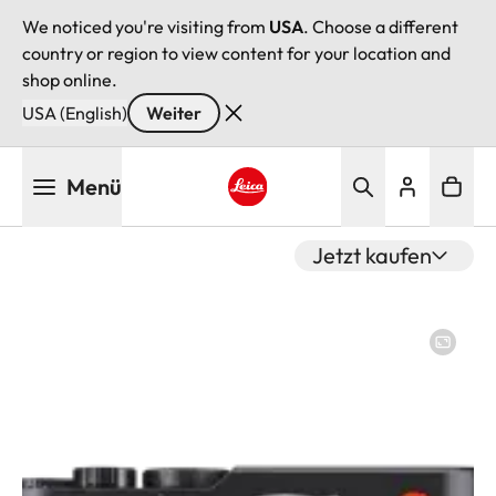
We noticed you're visiting from
USA
. Choose a different
country or region to view content for your location and
shop online.
USA (English)
Weiter
Direkt
Menü
zum
Inhalt
Leica logo - Home
Jetzt kaufen