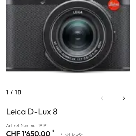
1
/
10
Leica D-Lux 8
Artikel-Nummer 19191
*
CHF 1'650.00
* inkl. MwSt.