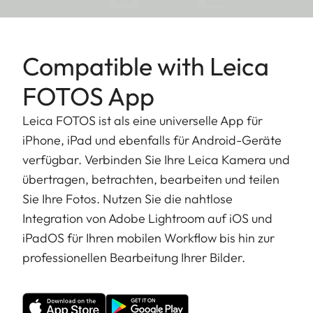
Objektivdeckel, Soft Release Buttons,
Zubehörtasche, Umhängetasche, Bauchtasche,
Monitor-Schutzglas, Akku BP-DC15, USB-C auf
Compatible with Leica
USB-C Kabel.
FOTOS App
Leica FOTOS ist als eine universelle App für
iPhone, iPad und ebenfalls für Android-Geräte
verfügbar. Verbinden Sie Ihre Leica Kamera und
übertragen, betrachten, bearbeiten und teilen
Sie Ihre Fotos. Nutzen Sie die nahtlose
Integration von Adobe Lightroom auf iOS und
iPadOS für Ihren mobilen Workflow bis hin zur
professionellen Bearbeitung Ihrer Bilder.