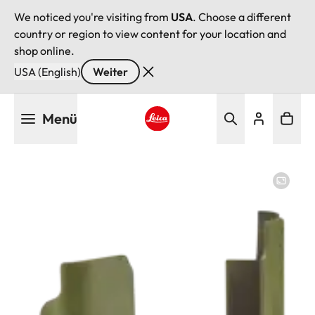
We noticed you're visiting from
USA
. Choose a different
country or region to view content for your location and
shop online.
USA (English)
Weiter
Direkt
Menü
zum
Inhalt
Leica logo - Home