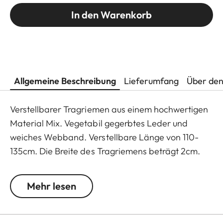
In den Warenkorb
Allgemeine Beschreibung
Lieferumfang
Über den
Verstellbarer Tragriemen aus einem hochwertigen
Material Mix. Vegetabil gegerbtes Leder und
weiches Webband. Verstellbare Länge von 110-
135cm. Die Breite des Tragriemens beträgt 2cm.
Ausgeliefert wird der Tragriemen mit
Schutzlaschen für den Kamera Body. Der
Mehr lesen
Tragriemen hat eine Farbkombination aus Oliv
farbenem Leder mit einem Burgunderrot farbenen
Webband und farblich passendem Zierstich.