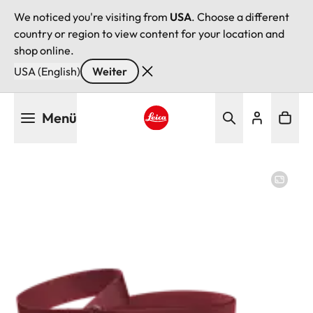
We noticed you're visiting from
USA
. Choose a different
country or region to view content for your location and
shop online.
USA (English)
Weiter
Direkt
Menü
zum
Inhalt
Leica logo - Home