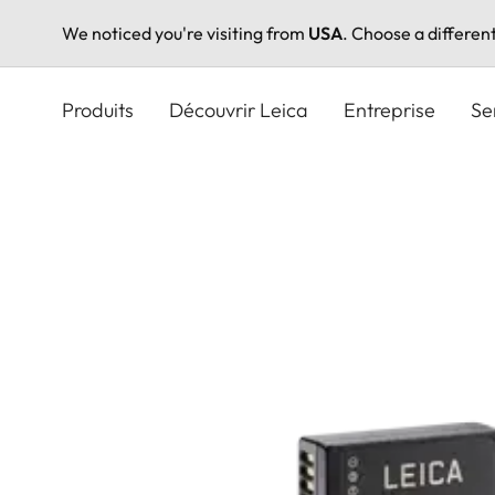
We noticed you're visiting from
USA
. Choose a differen
Aller
au
Produits
Découvrir Leica
Entreprise
Se
contenu
principal