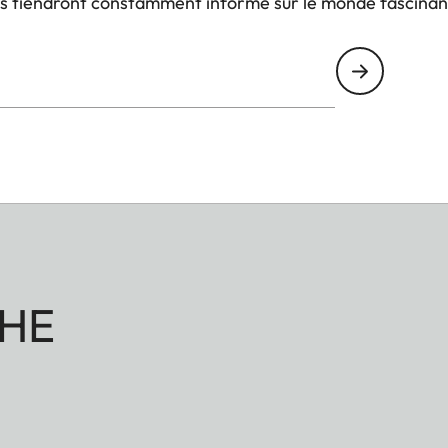
us tiendront constamment informé sur le monde fascinan
HE