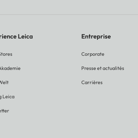
rience Leica
Entreprise
Stores
Corporate
 Akademie
Presse et actualités
Welt
Carrières
g Leica
tter