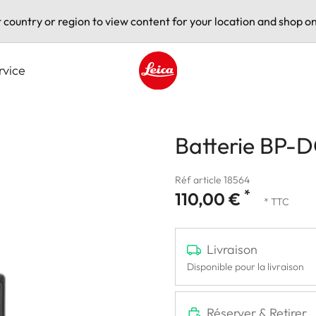
t country or region to view content for your location and shop on
rvice
Leica logo - Home
Batterie BP-D
Réf article 18564
*
110,00 €
* TTC
Livraison
Disponible pour la livraison
Réserver & Retirer