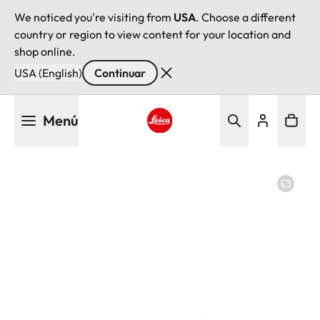
We noticed you're visiting from
USA
. Choose a different
country or region to view content for your location and
shop online.
USA (English)
Continuar
Pasar
Menú
al
contenido
Leica logo - Home
principal