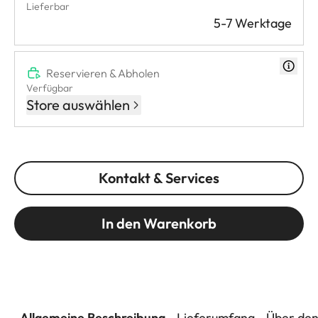
Lieferbar
5-7 Werktage
Reservieren & Abholen
Verfügbar
Store auswählen
Kontakt & Services
In den Warenkorb
Allgemeine Beschreibung
Lieferumfang
Über den