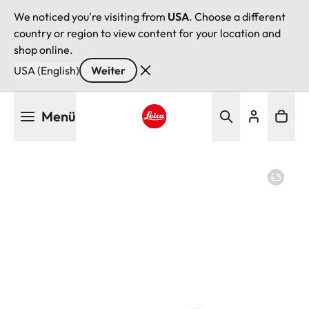
We noticed you're visiting from
USA
. Choose a different
country or region to view content for your location and
shop online.
USA (English)
Weiter
Direkt
Menü
zum
Inhalt
Leica logo - Home