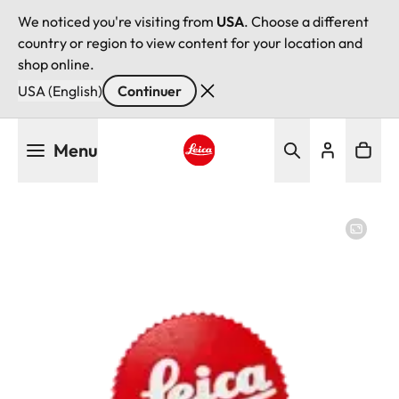
We noticed you're visiting from
USA
. Choose a different
country or region to view content for your location and
shop online.
USA (English)
Continuer
Aller
Menu
au
contenu
Leica logo - Home
principal