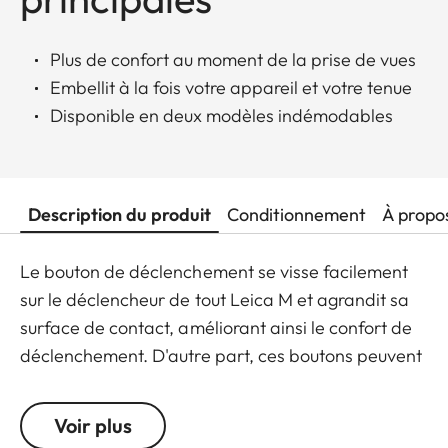
Plus de confort au moment de la prise de vues
Embellit à la fois votre appareil et votre tenue
Disponible en deux modèles indémodables
Description du produit
Conditionnement
À propo
Le bouton de déclenchement se visse facilement
sur le déclencheur de tout Leica M et agrandit sa
surface de contact, améliorant ainsi le confort de
déclenchement. D'autre part, ces boutons peuvent
être épinglés comme pin's au revers d'une veste ou
comme boutons de manchettes à fixer sur un
Voir plus
vêtement ou un sac photo. Ils sont disponibles en