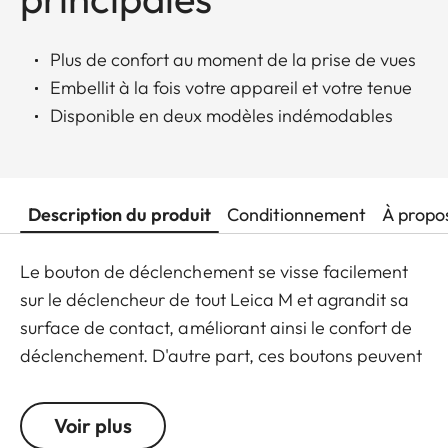
Plus de confort au moment de la prise de vues
Embellit à la fois votre appareil et votre tenue
Disponible en deux modèles indémodables
Description du produit
Conditionnement
À propo
Le bouton de déclenchement se visse facilement
sur le déclencheur de tout Leica M et agrandit sa
surface de contact, améliorant ainsi le confort de
déclenchement. D'autre part, ces boutons peuvent
être épinglés comme pin's au revers d'une veste ou
comme boutons de manchettes à fixer sur un
Voir plus
vêtement ou un sac photo. Ils sont disponibles en