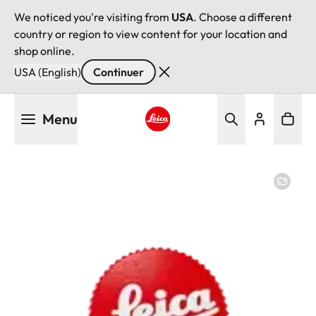
We noticed you're visiting from
USA
. Choose a different
country or region to view content for your location and
shop online.
USA (English)
Continuer
Aller
Menu
au
contenu
Leica logo - Home
principal