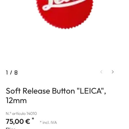
1
/
8
Soft Release Button "LEICA",
12mm
N.º artículo 14010
*
75,00 €
* incl. IVA