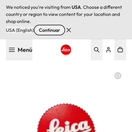
We noticed you're visiting from
USA
. Choose a different
country or region to view content for your location and
shop online.
USA (English)
Continuar
Pasar
Menú
al
contenido
Leica logo - Home
principal