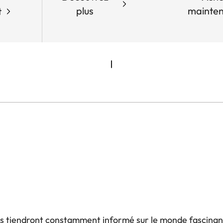
plus
mainte
t
us tiendront constamment informé sur le monde fascinan