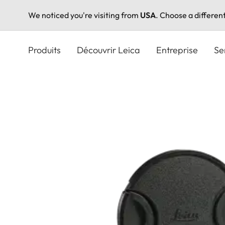
We noticed you're visiting from
USA
. Choose a differen
Aller
au
Produits
Découvrir Leica
Entreprise
Se
contenu
principal