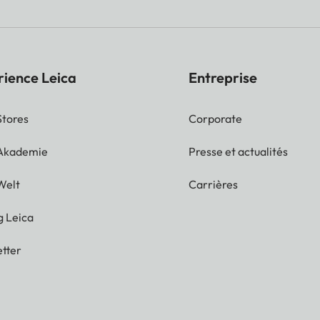
rience Leica
Entreprise
Stores
Corporate
 Akademie
Presse et actualités
Welt
Carrières
g Leica
tter