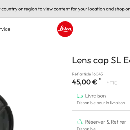
t country or region to view content for your location and shop on
rvice
Leica logo - Home
Lens cap SL E
Réf article 16045
*
45,00 €
* TTC
Livraison
Disponible pour la livraison
Réserver & Retirer
Disponible