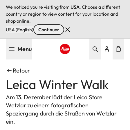
We noticed you're visiting from
USA
. Choose a different
country or region to view content for your location and
shop online.
USA (English)
Continuer
Aller
Menu
au
contenu
Leica logo - Home
principal
Retour
Leica Winter Walk
Am 13. Dezember lädt der Leica Store
Wetzlar zu einem fotografischen
Spaziergang durch die Straßen von Wetzlar
ein.