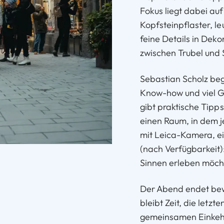
Fokus liegt dabei au
Kopfsteinpflaster, l
feine Details in Dek
zwischen Trubel und S
Sebastian Scholz beg
Know-how und viel G
gibt praktische Tipps
einen Raum, in dem j
mit Leica-Kamera, e
(nach Verfügbarkeit):
Sinnen erleben möch
Der Abend endet bew
bleibt Zeit, die letz
gemeinsamen Einkeh