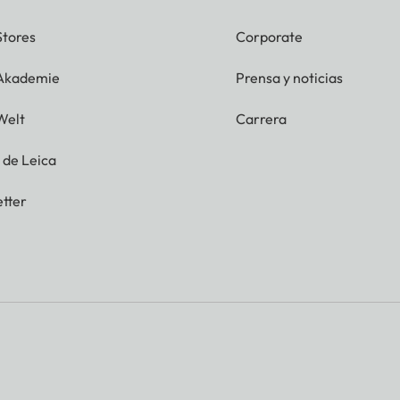
Stores
Corporate
 Akademie
Prensa y noticias
Welt
Carrera
g de Leica
tter