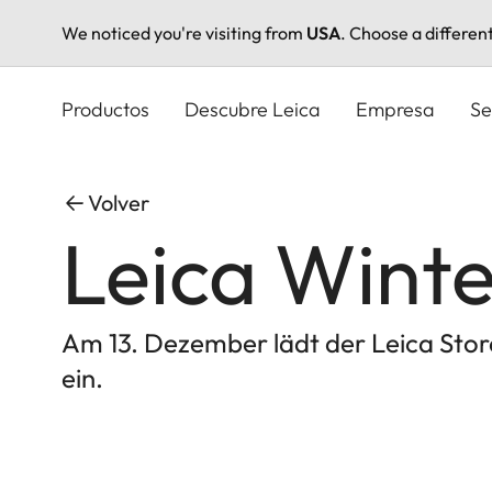
We noticed you're visiting from
USA
. Choose a differen
Pasar
al
Productos
Descubre Leica
Empresa
Se
contenido
principal
Volver
Leica Wint
Am 13. Dezember lädt der Leica Stor
ein.