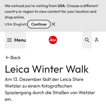
We noticed you're visiting from
USA
. Choose a different
country or region to view content for your location and
shop online.
USA (English)
Continue
Skip
Menu
to
main
Leica logo - Home
content
Back
Leica Winter Walk
Am 13. Dezember lädt der Leica Store
Wetzlar zu einem fotografischen
Spaziergang durch die Straßen von Wetzlar
ein.