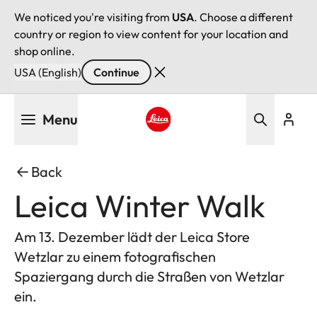
We noticed you're visiting from
USA
. Choose a different
country or region to view content for your location and
shop online.
USA (English)
Continue
Skip
Menu
to
main
Leica logo - Home
content
Back
Leica Winter Walk
Am 13. Dezember lädt der Leica Store
Wetzlar zu einem fotografischen
Spaziergang durch die Straßen von Wetzlar
ein.