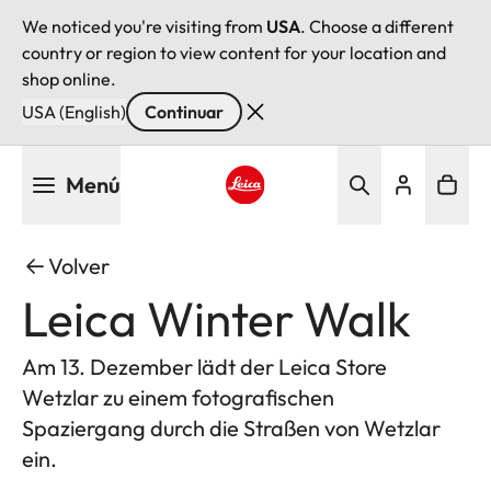
We noticed you're visiting from
USA
. Choose a different
country or region to view content for your location and
shop online.
USA (English)
Continuar
Pasar
Menú
al
contenido
Leica logo - Home
principal
Volver
Leica Winter Walk
Am 13. Dezember lädt der Leica Store
Wetzlar zu einem fotografischen
Spaziergang durch die Straßen von Wetzlar
ein.