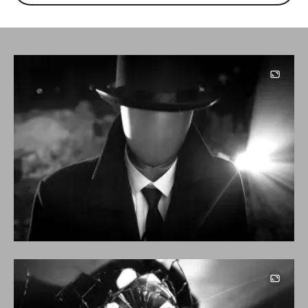
Image