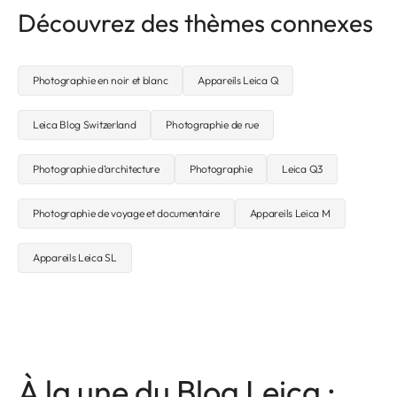
Découvrez des thèmes connexes
Photographie en noir et blanc
Appareils Leica Q
Leica Blog Switzerland
Photographie de rue
Photographie d’architecture
Photographie
Leica Q3
Photographie de voyage et documentaire
Appareils Leica M
Appareils Leica SL
À la une du Blog Leica :