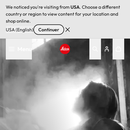
We noticed you're visiting from
USA
. Choose a different
country or region to view content for your location and
shop online.
USA (English)
Continuer
Aller
Menu
au
contenu
Leica logo - Home
principal