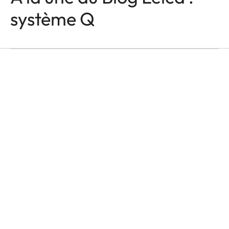
APPAREILS LEICA Q
In the Name of Colour
système Q
and Light
Victor M. Perez