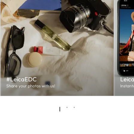
#LeicaEDC
Leic
Share your photos with us!
Instant